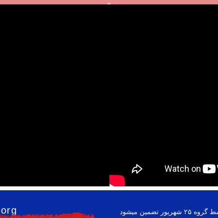
.org
ضمین میشود