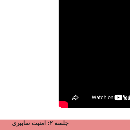
جلسه ۲: امنیت سایبری