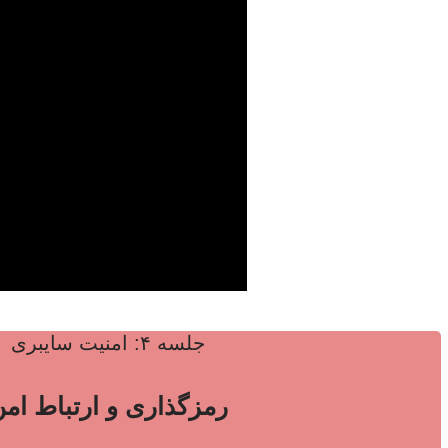
جلسه ۴: امنیت سایبری
رمزگذاری و ارتباط ام