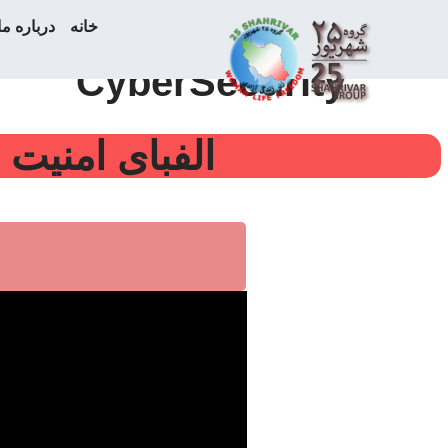
خانه
درباره ما
پرش
CyberSecurity
به
محتوا
الفبای امنیت